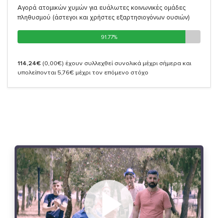
Αγορά ατομικών χυμών για ευάλωτες κοινωνικές ομάδες
πληθυσμού (άστεγοι και χρήστες εξαρτησιογόνων ουσιών)
91.77%
91.77%
114,24€
(0,00€)
έχουν συλλεχθεί συνολικά μέχρι σήμερα και
υπολείπονται 5,76€ μέχρι τον επόμενο στόχο