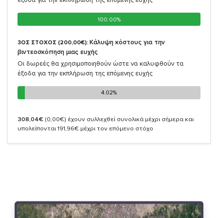
100.00%
100.00%
Κάλυψη κόστους για την
3ΟΣ ΣΤΟΧΟΣ (200,00€):
βιντεοσκόπηση μιας ευχής
Οι δωρεές θα χρησιμοποιηθούν ώστε να καλυφθούν τα
έξοδα για την εκπλήρωση της επόμενης ευχής
4.02%
4.02%
308,04€
(0,00€)
έχουν συλλεχθεί συνολικά μέχρι σήμερα και
υπολείπονται 191,96€ μέχρι τον επόμενο στόχο