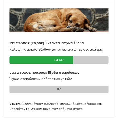
Έκτακτα ιατρικά έξοδα
1ΟΣ ΣΤΟΧΟΣ (70,00€):
Κάλυψη ιατρικών εξόδων για τα έκτακτα περιστατικά μας
64.44%
64.44%
Έξοδα στειρώσεων
2ΟΣ ΣΤΟΧΟΣ (100,00€):
Έξοδα στειρώσεων αδέσποτων γατιών
0%
0%
715,11€
(2,96€)
έχουν συλλεχθεί συνολικά μέχρι σήμερα και
υπολείπονται 24,89€ μέχρι τον επόμενο στόχο