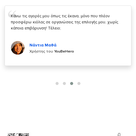
Σας ευχαριστώ που μας δίνετε την δυνατότητα να κάνουμε
κάτι!
Κυριάκος Τσίγκρος
Χρήστης του
YouBeHero