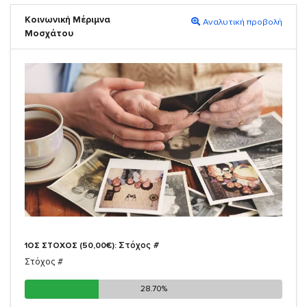
Κοινωνική Μέριμνα
Αναλυτική προβολή
Μοσχάτου
Στόχος #
1ΟΣ ΣΤΟΧΟΣ (50,00€):
Στόχος #
28.70%
28.70%