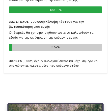
100.00%
100.00%
Κάλυψη κόστους για την
3ΟΣ ΣΤΟΧΟΣ (200,00€):
βιντεοσκόπηση μιας ευχής
Οι δωρεές θα χρησιμοποιηθούν ώστε να καλυφθούν τα
έξοδα για την εκπλήρωση της επόμενης ευχής
3.52%
3.52%
307,04€
(0,00€)
έχουν συλλεχθεί συνολικά μέχρι σήμερα και
υπολείπονται 192,96€ μέχρι τον επόμενο στόχο