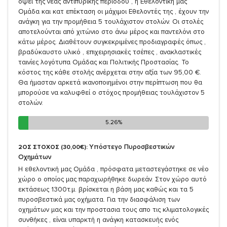
όψει της νέας αντιπυρικής περιόδου , η Εθελοντική μας
Ομάδα και κατ επέκταση οι μάχιμοι Εθελοντές της , έχουν την
ανάγκη για την προμήθεια 5 τουλάχιστον στολών. Οι στολές
αποτελούνται από χιτώνιο στο άνω μέρος και παντελόνι στο
κάτω μέρος. Διαθέτουν συγκεκριμένες προδιαγραφές όπως ,
βραδύκαυστο υλικό , επιχειρησιακές τσέπες , ανακλαστικές
ταινίες λογότυπα Ομάδας και Πολιτικής Προστασίας. Το
κόστος της κάθε στολής ανέρχεται στην αξία των 95,00 €.
Θα ήμασταν αρκετά ικανοποιημένοι στην περίπτωση που θα
μπορούσε να καλυφθεί ο στόχος προμήθειας τουλάχιστον 5
στολών.
5.26%
5.26%
Υπόστεγο Πυροσβεστικών
2ΟΣ ΣΤΟΧΟΣ (30,00€):
Οχημάτων
Η εθελοντική μας Ομάδα , πρόσφατα μεταστεγάστηκε σε νέο
χώρο ο οποίος μας παραχωρήθηκε δωρεάν. Στον χώρο αυτό
εκτάσεως 1300τ.μ. βρίσκεται η βάση μας καθώς και τα 5
πυροσβεστικά μας οχήματα. Για την διασφάλιση των
οχημάτων μας και την προστασια τους απο τις κλιματολογικές
συνθήκες , είναι υπαρκτή η ανάγκη κατασκευής ενός