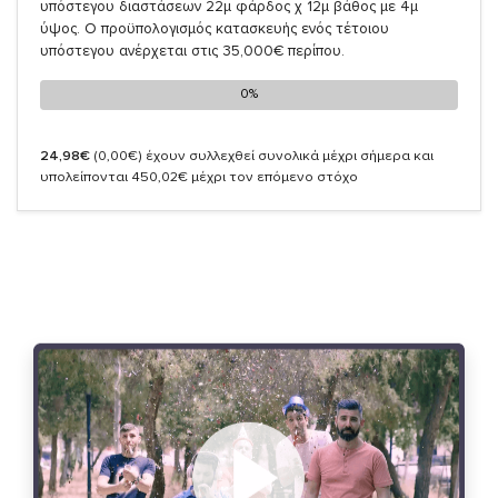
υπόστεγου διαστάσεων 22μ φάρδος χ 12μ βάθος με 4μ
ύψος. Ο προϋπολογισμός κατασκευής ενός τέτοιου
υπόστεγου ανέρχεται στις 35,000€ περίπου.
0%
0%
24,98€
(0,00€)
έχουν συλλεχθεί συνολικά μέχρι σήμερα και
υπολείπονται 450,02€ μέχρι τον επόμενο στόχο