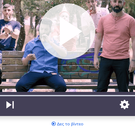
Δες το βίντεο