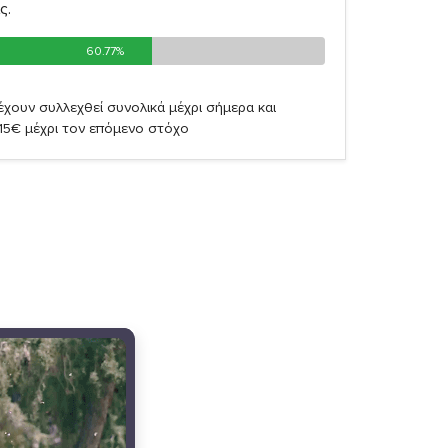
ς.
60.77%
60.77%
χουν συλλεχθεί συνολικά μέχρι σήμερα και
,15€ μέχρι τον επόμενο στόχο