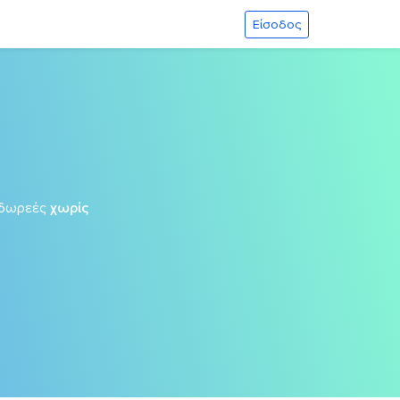
Είσοδος
δωρεές
χωρίς