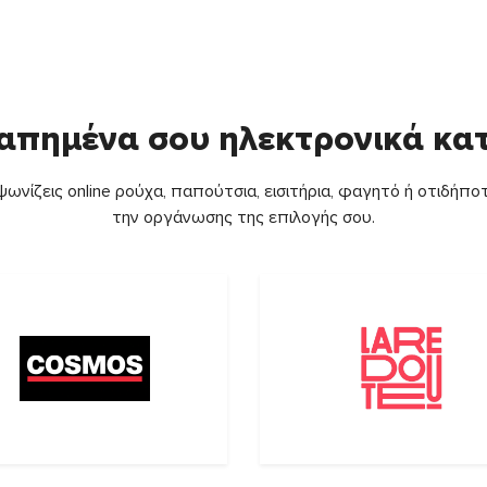
απημένα σου ηλεκτρονικά κ
ωνίζεις online ρούχα, παπούτσια, εισιτήρια, φαγητό ή οτιδήποτ
την οργάνωσης της επιλογής σου.