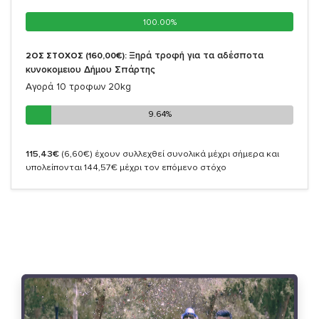
100.00%
100.00%
Ξηρά τροφή για τα αδέσποτα
2ΟΣ ΣΤΟΧΟΣ (160,00€):
κυνοκομειου Δήμου Σπάρτης
Αγορά 10 τροφων 20kg
9.64%
9.64%
115,43€
(6,60€)
έχουν συλλεχθεί συνολικά μέχρι σήμερα και
υπολείπονται 144,57€ μέχρι τον επόμενο στόχο