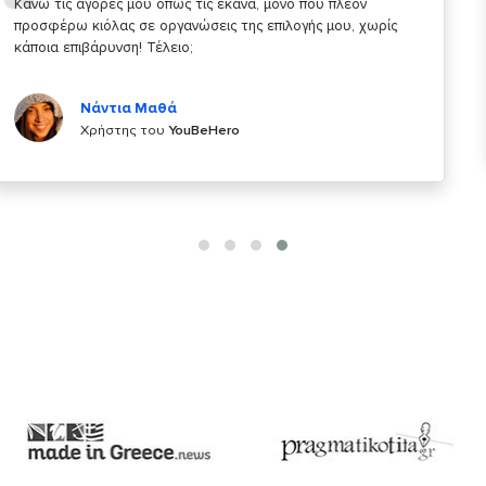
Σας ευχαριστώ που μας δίνετε την δυνατότητα να κάνουμε
κάτι!
Κυριάκος Τσίγκρος
Χρήστης του
YouBeHero