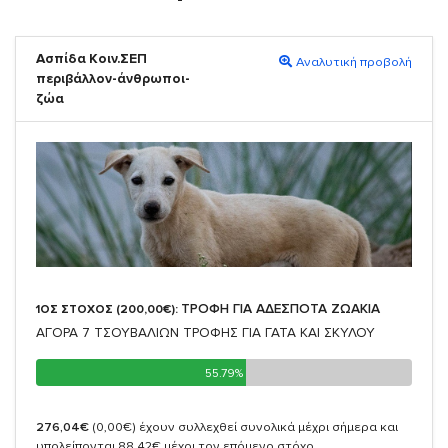
Ασπίδα Κοιν.ΣΕΠ
Αναλυτική προβολή
περιβάλλον-άνθρωποι-
ζώα
ΤΡΟΦΗ ΓΙΑ ΑΔΕΣΠΟΤΑ ΖΩΑΚΙΑ
1ΟΣ ΣΤΟΧΟΣ (200,00€):
ΑΓΟΡΑ 7 ΤΣΟΥΒΑΛΙΩΝ ΤΡΟΦΗΣ ΓΙΑ ΓΑΤΑ ΚΑΙ ΣΚΥΛΟΥ
55.79%
55.79%
276,04€
(0,00€)
έχουν συλλεχθεί συνολικά μέχρι σήμερα και
υπολείπονται 88,42€ μέχρι τον επόμενο στόχο