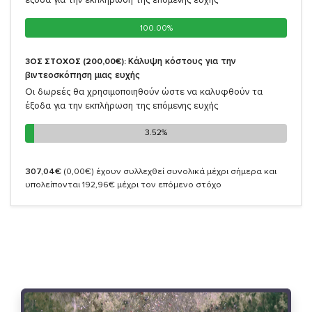
100.00%
100.00%
Κάλυψη κόστους για την
3ΟΣ ΣΤΟΧΟΣ (200,00€):
βιντεοσκόπηση μιας ευχής
Οι δωρεές θα χρησιμοποιηθούν ώστε να καλυφθούν τα
έξοδα για την εκπλήρωση της επόμενης ευχής
3.52%
3.52%
307,04€
(0,00€)
έχουν συλλεχθεί συνολικά μέχρι σήμερα και
υπολείπονται 192,96€ μέχρι τον επόμενο στόχο