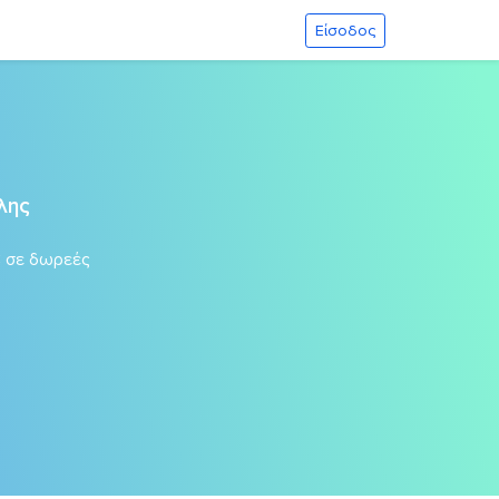
Είσοδος
λης
€
σε δωρεές