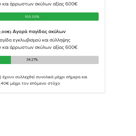
ν και άρρωστων σκύλων αξίας 600€
100.00%
100.00%
Αγορά παγίδας σκύλων
,00€):
αγίδα εγκλωβισμού και σύλληψης
ν και άρρωστων σκύλων αξίας 600€
34.27%
34.27%
)
έχουν συλλεχθεί συνολικά μέχρι σήμερα και
,40€ μέχρι τον επόμενο στόχο