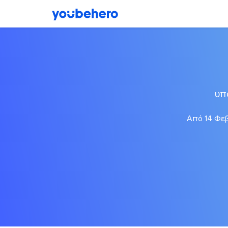
υπ
Από 14 Φεβ