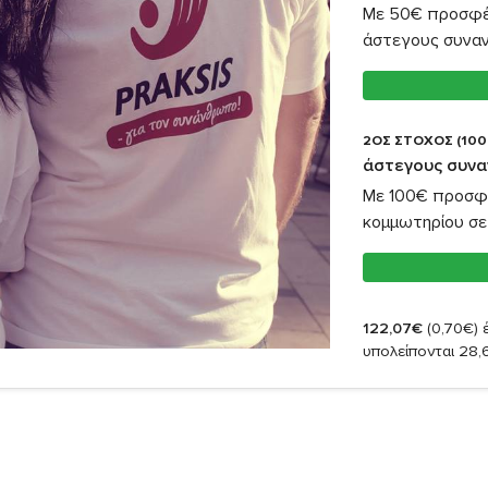
Με 50€ προσφέρ
άστεγους συνα
2ΟΣ ΣΤΟΧΟΣ (100
άστεγους συν
Με 100€ προσφ
κομμωτηρίου σε
122,07€
(0,70€)
έ
υπολείπονται 28,