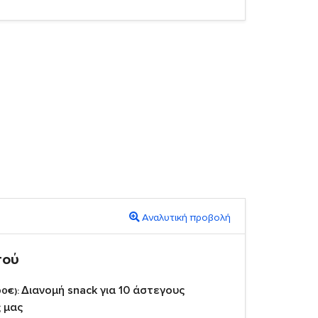
Αναλυτική προβολή
πού
Διανομή snack για 10 άστεγους
00€):
 μας