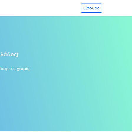
Είσοδος
λλάδος)
 δωρεές
χωρίς