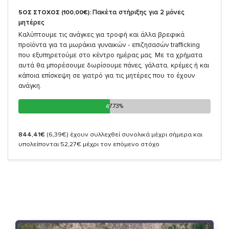
Πακέτα στήριξης για 2 μόνες
5ΟΣ ΣΤΟΧΟΣ (100,00€):
μητέρες
Καλύπτουμε τις ανάγκες για τροφή και άλλα βρεφικά
προϊόντα για τα μωράκια γυναικών - επιζησασών trafficking
που εξυπηρετούμε στο κέντρο ημέρας μας. Με τα χρήματα
αυτά θα μπορέσουμε δωρίσουμε πάνες, γάλατα, κρέμες ή και
κάποια επίσκεψη σε γιατρό για τις μητέρες που το έχουν
ανάγκη.
47.73%
47.73%
844,41€
(6,39€)
έχουν συλλεχθεί συνολικά μέχρι σήμερα και
υπολείπονται 52,27€ μέχρι τον επόμενο στόχο