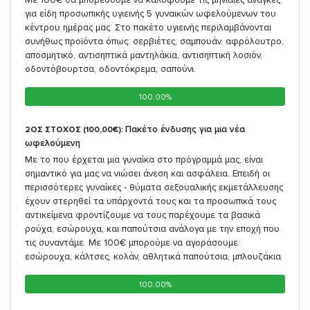
για είδη προσωπικής υγιεινής 5 γυναικών ωφελούμενων του
κέντρου ημέρας μας. Στο πακέτο υγιεινής περιλαμβάνονται
συνήθως προϊόντα όπως: σερβιέτες, σαμπουάν, αφρόλουτρο,
αποσμητικό, αντισηπτικά μαντηλάκια, αντισηπτική λοσιόν,
οδοντόβουρτσα, οδοντόκρεμα, σαπούνι.
100.00%
100.00%
Πακέτο ένδυσης για μια νέα
2ΟΣ ΣΤΟΧΟΣ (100,00€):
ωφελούμενη
Με το που έρχεται μια γυναίκα στο πρόγραμμά μας, είναι
σημαντικό για μας να νιώσει άνεση και ασφάλεια. Επειδή οι
περισσότερες γυναίκες - θύματα σεξουαλικής εκμετάλλευσης
έχουν στερηθεί τα υπάρχοντά τους και τα προσωπικά τους
αντικείμενα φροντίζουμε να τους παρέχουμε τα βασικά
ρούχα, εσώρουχα, και παπούτσια ανάλογα με την εποχή που
τις συναντάμε. Με 100€ μπορούμε να αγοράσουμε:
εσώρουχα, κάλτσες, κολάν, αθλητικά παπούτσια, μπλουζάκια
100.00%
100.00%