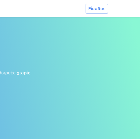
Είσοδος
δωρεές
χωρίς