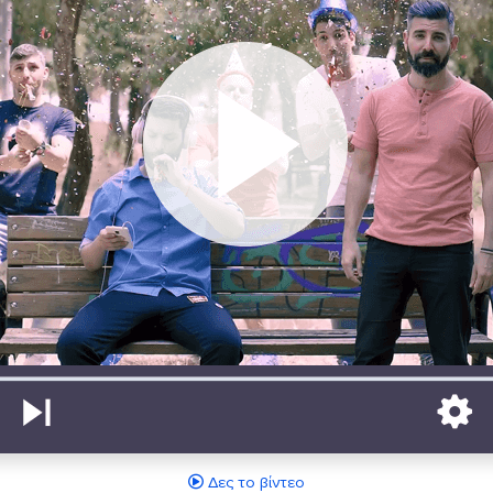
Δες το βίντεο