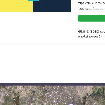
την κάλυψη τω
του φορέα μας γ
65,81€
(1,01€)
έχο
υπολείπονται 34,