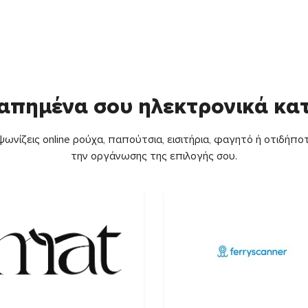
απημένα σου ηλεκτρονικά κ
ωνίζεις online ρούχα, παπούτσια, εισιτήρια, φαγητό ή οτιδήποτ
την οργάνωσης της επιλογής σου.