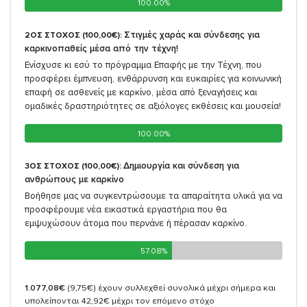
100.00%
100.00%
Στιγμές χαράς και σύνδεσης για
2ΟΣ ΣΤΟΧΟΣ (100,00€):
καρκινοπαθείς μέσα από την τέχνη!
Ενίσχυσε κι εσύ το πρόγραμμα Επαφής με την Τέχνη, που
προσφέρει έμπνευση, ενθάρρυνση και ευκαιρίες για κοινωνική
επαφή σε ασθενείς με καρκίνο, μέσα από ξεναγήσεις και
ομαδικές δραστηριότητες σε αξιόλογες εκθέσεις και μουσεία!
100.00%
100.00%
Δημιουργία και σύνδεση για
3ΟΣ ΣΤΟΧΟΣ (100,00€):
ανθρώπους με καρκίνο
Βοήθησε μας να συγκεντρώσουμε τα απαραίτητα υλικά για να
προσφέρουμε νέα εικαστικά εργαστήρια που θα
εμψυχώσουν άτομα που περνάνε ή πέρασαν καρκίνο.
57.08%
57.08%
1.077,08€
(9,75€)
έχουν συλλεχθεί συνολικά μέχρι σήμερα και
υπολείπονται 42,92€ μέχρι τον επόμενο στόχο