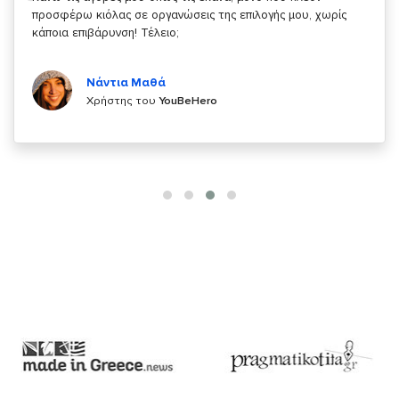
κάτι!
Κυριάκος Τσίγκρος
Χρήστης του
YouBeHero