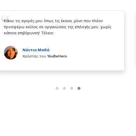
Σας ευχαριστώ που μας δίνετε την δυνατότητα να κάνουμε
κάτι!
Κυριάκος Τσίγκρος
Χρήστης του
YouBeHero