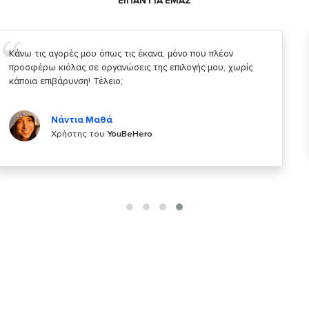
ΕΙΠΑΝ ΓΙΑ ΕΜΑΣ
Σας ευχαριστώ που μας δίνετε την δυνατότητα να κάνουμε
κάτι!
Κυριάκος Τσίγκρος
Χρήστης του
YouBeHero