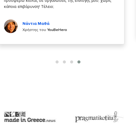
κάτι!
Κυριάκος Τσίγκρος
Χρήστης του
YouBeHero