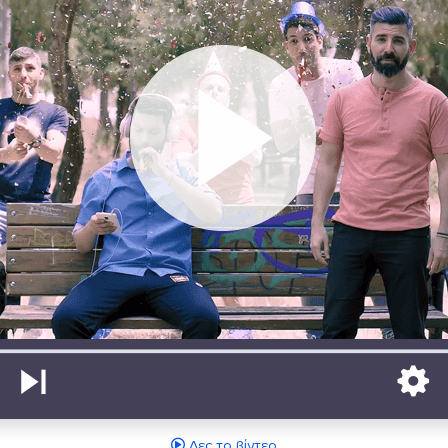
Δες το βίντεο