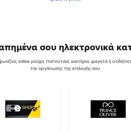
απημένα σου ηλεκτρονικά κ
ωνίζεις online ρούχα, παπούτσια, εισιτήρια, φαγητό ή οτιδήποτ
την οργάνωσης της επιλογής σου.