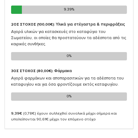
9.39%
9.39%
Υλικά για στέγαστρα & περιφράξεις
2ΟΣ ΣΤΟΧΟΣ (100,00€):
Αγορά υλικών για κατασκευές στο καταφύγιο του
Σωματείου, οι οποίες θα προστατεύουν τα αδέσποτα από τις
καιρικές συνθήκες.
0%
0%
Φάρμακα
3ΟΣ ΣΤΟΧΟΣ (80,00€):
Αγορά φαρμάκων και αποπαρασιτικών για τα αδέσποτα του
καταφυγίου και για όσα φροντίζουμε εκτός καταφυγίου.
0%
0%
9,39€
(0,78€)
έχουν συλλεχθεί συνολικά μέχρι σήμερα και
υπολείπονται 90,61€ μέχρι τον επόμενο στόχο