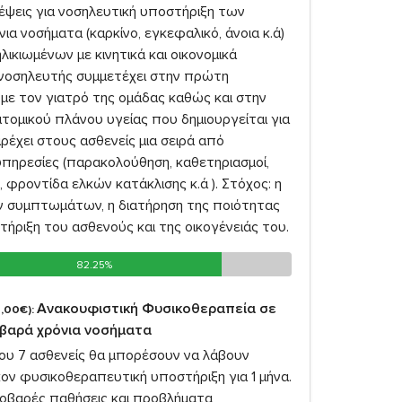
κέψεις για νοσηλευτική υποστήριξη των
ια νοσήματα (καρκίνο, εγκεφαλικό, άνοια κ.ά)
λικιωμένων με κινητικά και οικονομικά
νοσηλευτής συμμετέχει στην πρώτη
 με τον γιατρό της ομάδας καθώς και στην
τομικού πλάνου υγείας που δημιουργείται για
ρέχει στους ασθενείς μια σειρά από
υπηρεσίες (παρακολούθηση, καθετηριασμοί,
 φροντίδα ελκών κατάκλισης κ.ά ). Στόχος: η
 συμπτωμάτων, η διατήρηση της ποιότητας
τήριξη του ασθενούς και της οικογένειάς του.
82.25%
82.25%
Ανακουφιστική Φυσικοθεραπεία σε
,00€):
οβαρά χρόνια νοσήματα
σου 7 ασθενείς θα μπορέσουν να λάβουν
ον φυσικοθεραπευτική υποστήριξη για 1 μήνα.
σοβαρές παθήσεις και προβλήματα