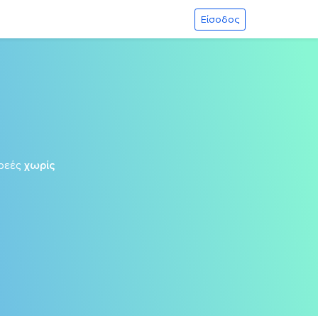
Είσοδος
ρεές
χωρίς