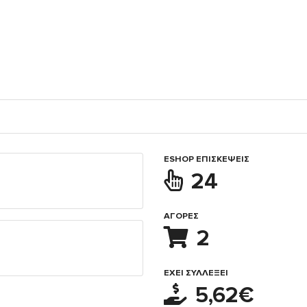
ESHOP ΕΠΙΣΚΈΨΕΙΣ
24
ΑΓΟΡΈΣ
2
ΈΧΕΙ ΣΥΛΛΈΞΕΙ
5,62€