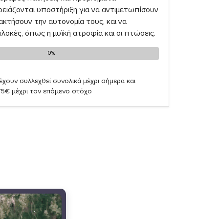
ρειάζονται υποστήριξη για να αντιμετωπίσουν
ακτήσουν την αυτονομία τους, και να
οκές, όπως η μυϊκή ατροφία και οι πτώσεις.
0%
0%
έχουν συλλεχθεί συνολικά μέχρι σήμερα και
75€ μέχρι τον επόμενο στόχο