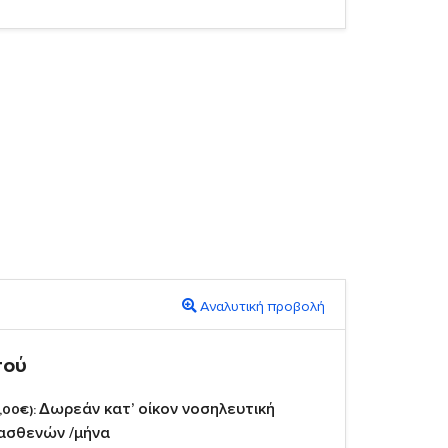
Αναλυτική προβολή
πού
Δωρεάν κατ’ οίκον νοσηλευτική
,00€):
 ασθενών /μήνα