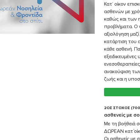
Κατ’ οίκον επισ
ασθενών με χρόν
καθώς και των η
προβλήματα. Ο 
αξιολόγηση μαζί
κατάρτιση του α
κάθε ασθενή. Πα
εξειδικευμένες 
ενεσοθεραπείες,
ανακούφιση των
ζωής και η υποσ
2ΟΣ ΣΤΟΧΟΣ (700
ασθενείς με σ
Με τη βοήθειά 
ΔΩΡΕΑΝ κατ΄οίκ
Οι ασθενείς με 