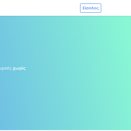
Είσοδος
ωρεές
χωρίς