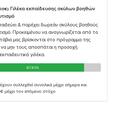
Γιλέκα εκπαίδευσης σκύλων βοηθών
00€):
αυτισμό
παιδεύει & παρέχει δωρεάν σκύλους βοηθούς
υτισμό. Προκειμένου να αναγνωρίζεται από το
υτάβια μας βρίσκονται στο πρόγραμμα της
 να μην τους αποσπάται η προσοχή,
εκπαιδευτικά γιλέκα.
87.80%
87.80%
έχουν συλλεχθεί συνολικά μέχρι σήμερα και
2€ μέχρι τον επόμενο στόχο