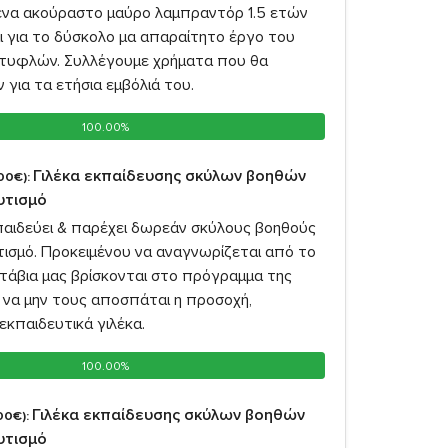
 ένα ακούραστο μαύρο λαμπραντόρ 1.5 ετών
ι για το δύσκολο μα απαραίτητο έργο του
τυφλών. Συλλέγουμε χρήματα που θα
 για τα ετήσια εμβόλιά του.
100.00%
100.00%
Γιλέκα εκπαίδευσης σκύλων βοηθών
00€):
αυτισμό
παιδεύει & παρέχει δωρεάν σκύλους βοηθούς
υτισμό. Προκειμένου να αναγνωρίζεται από το
υτάβια μας βρίσκονται στο πρόγραμμα της
 να μην τους αποσπάται η προσοχή,
εκπαιδευτικά γιλέκα.
100.00%
100.00%
Γιλέκα εκπαίδευσης σκύλων βοηθών
00€):
αυτισμό