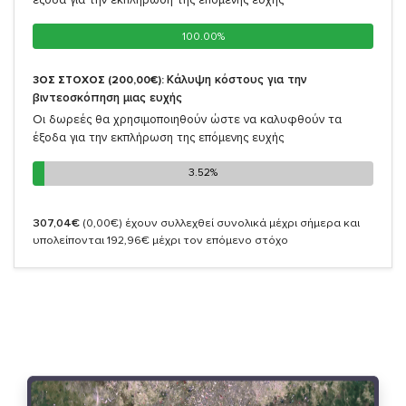
100.00%
100.00%
Κάλυψη κόστους για την
3ΟΣ ΣΤΟΧΟΣ (200,00€):
βιντεοσκόπηση μιας ευχής
Οι δωρεές θα χρησιμοποιηθούν ώστε να καλυφθούν τα
έξοδα για την εκπλήρωση της επόμενης ευχής
3.52%
3.52%
307,04€
(0,00€)
έχουν συλλεχθεί συνολικά μέχρι σήμερα και
υπολείπονται 192,96€ μέχρι τον επόμενο στόχο