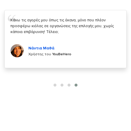
Σας ευχαριστώ που μας δίνετε την δυνατότητα να κάνουμε
κάτι!
Κυριάκος Τσίγκρος
Χρήστης του
YouBeHero