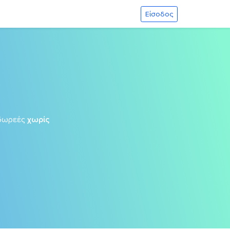
Είσοδος
δωρεές
χωρίς