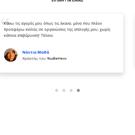
ΕΙΠΑΝ ΓΙΑ ΕΜΑΣ
Σας ευχαριστώ που μας δίνετε την δυνατότητα να κάνουμε
κάτι!
Κυριάκος Τσίγκρος
Χρήστης του
YouBeHero