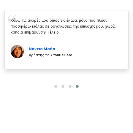
Σας ευχαριστώ που μας δίνετε την δυνατότητα να κάνουμε
κάτι!
Κυριάκος Τσίγκρος
Χρήστης του
YouBeHero