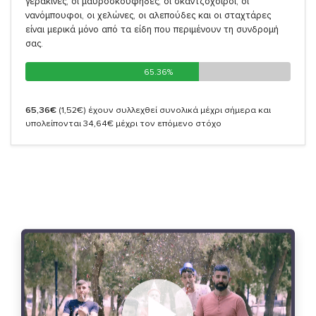
γερακίνες, οι μαυροσκούφηδες, οι σκαντζόχοιροι, οι
νανόμπουφοι, οι χελώνες, οι αλεπούδες και οι σταχτάρες
είναι μερικά μόνο από τα είδη που περιμένουν τη συνδρομή
σας.
65.36%
65.36%
65,36€
(1,52€)
έχουν συλλεχθεί συνολικά μέχρι σήμερα και
υπολείπονται 34,64€ μέχρι τον επόμενο στόχο