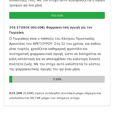
επανένταξή τους. Με τον στόχο αυτό εξασφαλίζεται η αγορά
τροφών για ένα μήνα.
100.00%
100.00%
Φαρμακευτική αγωγή για τον
7ΟΣ ΣΤΟΧΟΣ (100,00€):
Γιωργάκη
Ο Γιωργάκης είναι ο παππούς του Κέντρου Προστασίας
Αρκούδας του ΑΡΚΤΟΥΡΟΥ. Στα 32 του χρόνια, και καθώς
είναι τυφλός, χρειάζεται καθημερινή φροντίδα και
συστηματική φαρμακευτική αγωγή, ώστε να διατηρείται σε
καλή κατάσταση και να απολαμβάνει την καλύτερη δυνατή
ποιότητα ζωής. Με τον στόχο αυτό καλύπτεται το κόστος
της φαρμακευτικής αγωγής του για έναν μήνα.
3.26%
3.26%
633,26€
(0,68€)
έχουν συλλεχθεί συνολικά μέχρι σήμερα και
υπολείπονται 96,74€ μέχρι τον επόμενο στόχο