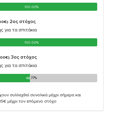
100.00%
100.00%
2oς στόχος
00€):
ς για τα σπιτάκια
100.00%
100.00%
3oς στόχος
,00€):
ς για τα σπιτάκια
48.77%
48.77%
χουν συλλεχθεί συνολικά μέχρι σήμερα και
85€ μέχρι τον επόμενο στόχο