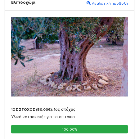
Ελπιδοχώρι
Αναλυτική προβολή
1ος στόχος
1ΟΣ ΣΤΟΧΟΣ (50,00€):
Υλικά κατασκευής για τα σπιτάκια
100.00%
100.00%