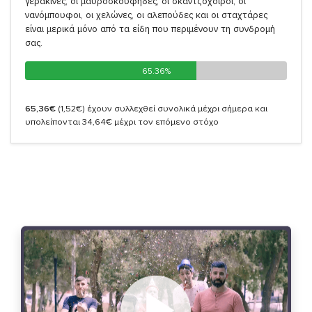
γερακίνες, οι μαυροσκούφηδες, οι σκαντζόχοιροι, οι
νανόμπουφοι, οι χελώνες, οι αλεπούδες και οι σταχτάρες
είναι μερικά μόνο από τα είδη που περιμένουν τη συνδρομή
σας.
65.36%
65.36%
65,36€
(1,52€)
έχουν συλλεχθεί συνολικά μέχρι σήμερα και
υπολείπονται 34,64€ μέχρι τον επόμενο στόχο