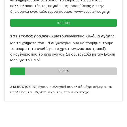
να ενημερωθούν, να ευαισθητοποιηθούν και να γίνουν
πολλαπλασιαστές της παγκόσμιας προσπάθειας για την
δημιουργία ενός καλύτερου κόσμου. www.scouts4sdgs.gr
100.00%
100.00%
Χριστουγεννιάτικα Καλάθια Αγάπης
2ΟΣ ΣΤΟΧΟΣ (100,00€):
Με τα χρήματα που θα συγκεντρωθούν θα προμηθευτούμε
τα απαραίτητα αγαθά για το χριστουγεννιάτικο τραπέζι
οικογένειας που το έχει ανάγκη. Σε συνεργασία με την Ενωση
Μαζί για το Παιδί.
13.50%
13.50%
313,50€
(0,00€)
έχουν συλλεχθεί συνολικά μέχρι σήμερα και
υπολείπονται 86,50€ μέχρι τον επόμενο στόχο