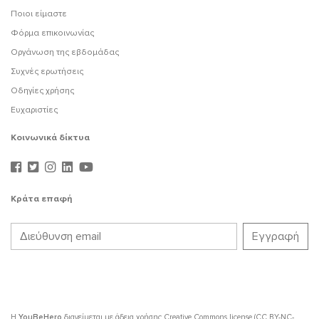
Ποιοι είμαστε
Φόρμα επικοινωνίας
Οργάνωση της εβδομάδας
Συχνές ερωτήσεις
Οδηγίες χρήσης
Ευχαριστίες
Κοινωνικά δίκτυα
Κράτα επαφή
Η
YouBeHero
διανείμεται με άδεια χρήσης
Creative Commons license (CC BY-NC-