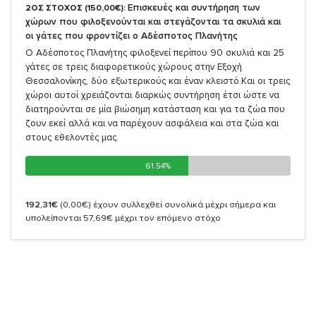
Επισκευές και συντήρηση των
2ΟΣ ΣΤΟΧΟΣ (150,00€):
χώρων που φιλοξενούνται και στεγάζονται τα σκυλιά και
οι γάτες που φροντίζει ο Αδέσποτος Πλανήτης
Ο Αδέσποτος Πλανήτης φιλοξενεί περίπου 90 σκυλιά και 25
γάτες σε τρεις διαφορετικούς χώρους στην Εξοχή
Θεσσαλονίκης, δύο εξωτερικούς και έναν κλειστό.Και οι τρεις
χώροι αυτοί χρειάζονται διαρκώς συντήρηση έτσι ώστε να
διατηρούνται σε μία βιώσημη κατάσταση και για τα ζώα που
ζουν εκεί αλλά και να παρέχουν ασφάλεια και στα ζώα και
στους εθελοντές μας.
61.54%
61.54%
192,31€
(0,00€)
έχουν συλλεχθεί συνολικά μέχρι σήμερα και
υπολείπονται 57,69€ μέχρι τον επόμενο στόχο