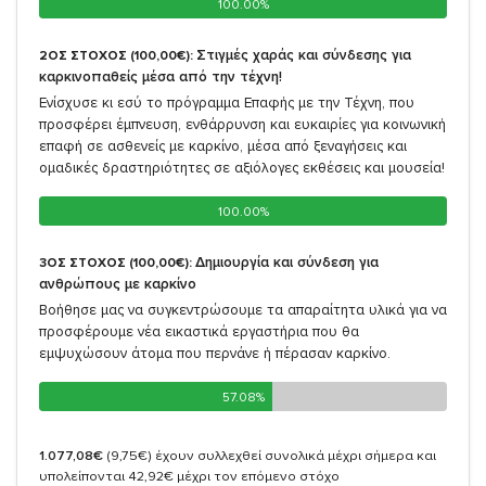
100.00%
100.00%
Στιγμές χαράς και σύνδεσης για
2ΟΣ ΣΤΟΧΟΣ (100,00€):
καρκινοπαθείς μέσα από την τέχνη!
Ενίσχυσε κι εσύ το πρόγραμμα Επαφής με την Τέχνη, που
προσφέρει έμπνευση, ενθάρρυνση και ευκαιρίες για κοινωνική
επαφή σε ασθενείς με καρκίνο, μέσα από ξεναγήσεις και
ομαδικές δραστηριότητες σε αξιόλογες εκθέσεις και μουσεία!
100.00%
100.00%
Δημιουργία και σύνδεση για
3ΟΣ ΣΤΟΧΟΣ (100,00€):
ανθρώπους με καρκίνο
Βοήθησε μας να συγκεντρώσουμε τα απαραίτητα υλικά για να
προσφέρουμε νέα εικαστικά εργαστήρια που θα
εμψυχώσουν άτομα που περνάνε ή πέρασαν καρκίνο.
57.08%
57.08%
1.077,08€
(9,75€)
έχουν συλλεχθεί συνολικά μέχρι σήμερα και
υπολείπονται 42,92€ μέχρι τον επόμενο στόχο