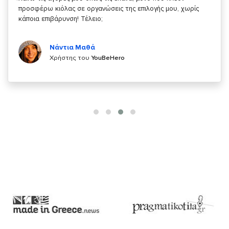
κάτι!
Κυριάκος Τσίγκρος
Χρήστης του
YouBeHero