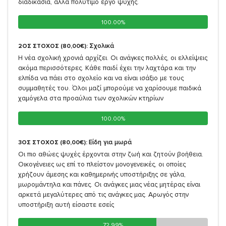
διαδικασία, αλλά πολύτιμο έργο ψυχής.
100.00%
100.00%
Σχολικά
2ΟΣ ΣΤΟΧΟΣ (80,00€):
Η νέα σχολική χρονιά αρχίζει. Οι ανάγκες πολλές, οι ελλείψεις
ακόμα περισσότερες. Κάθε παιδί έχει την λαχτάρα και την
ελπίδα να πάει στο σχολείο και να είναι ισάξιο με τους
συμμαθητές του. Όλοι μαζί μπορούμε να χαρίσουμε παιδικά
χαμόγελα στα προαύλια των σχολικών κτηρίων
100.00%
100.00%
Είδη για μωρά
3ΟΣ ΣΤΟΧΟΣ (80,00€):
Οι πιο αθώες ψυχές έρχονται στην ζωή και ζητούν βοήθεια.
Οικογένειες ως επί το πλείστον μονογενεικές, οι οποίες
χρήζουν άμεσης και καθημερινής υποστήριξης σε γάλα,
μωρομάντηλα και πάνες. Οι ανάγκες μιας νέας μητέρας είναι
αρκετά μεγαλύτερες από τις ανάγκες μας. Αρωγός στην
υποστήριξη αυτή είσαστε εσείς
72.99%
72.99%