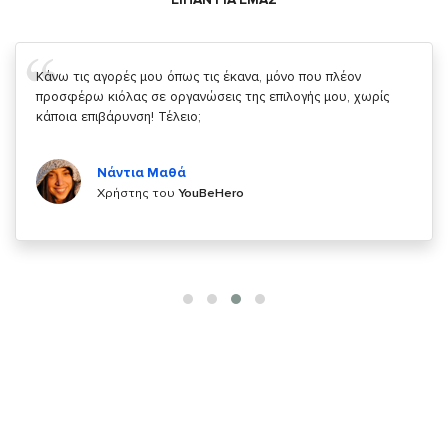
Σας ευχαριστώ που μας δίνετε την δυνατότητα να κάνουμε
κάτι!
Κυριάκος Τσίγκρος
Χρήστης του
YouBeHero