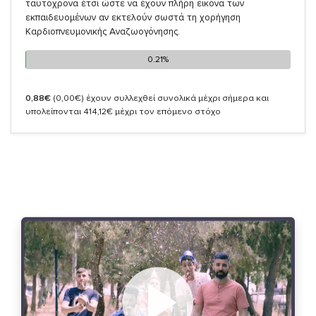
ταυτόχρονα έτσι ώστε να έχουν πλήρη εικόνα των
εκπαιδευομένων αν εκτελούν σωστά τη χορήγηση
Καρδιοπνευμονικής Αναζωογόνησης.
0.21%
0.21%
0,88€
(0,00€)
έχουν συλλεχθεί συνολικά μέχρι σήμερα και
υπολείπονται 414,12€ μέχρι τον επόμενο στόχο