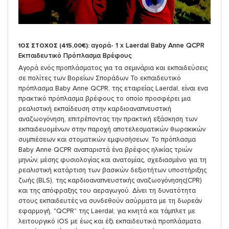
αγορά- 1 x Laerdal Baby Anne QCPR
1ΟΣ ΣΤΟΧΟΣ (415,00€):
Εκπαιδευτικό Πρόπλασμα Βρέφους
Αγορά ενός προπλάσματος για τα σεμινάρια και εκπαιδεύσεις
σε πολίτες των Βορείων Σποράδων Το εκπαιδευτικό
πρόπλασμα Baby Anne QCPR, της εταιρείας Laerdal, είναι ενα
πρακτικό πρόπλασμα βρέφους το οποίο προσφέρει μια
ρεαλιστική εκπαίδευση στην καρδιοαναπνευστική
αναζωογόνηση, επιτρέποντας την πρακτική εξάσκηση των
εκπαιδευομένων στην παροχή αποτελεσματικών θωρακικών
συμπιέσεων και στοματικών εμφυσήσεων. Το πρόπλασμα
Baby Anne QCPR αναπαριστά ένα βρέφος ηλικίας τριών
μηνών, μέσης φυσιολογίας και ανατομίας, σχεδιασμένο για τη
ρεαλιστική κατάρτιση των βασικών δεξιοτήτων υποστήριξης
ζωής (BLS), της καρδιοαναπνευστικής αναζωογόνησης(CPR)
και της απόφραξης του αεραγωγού. Δίνει τη δυνατότητα
στους εκπαιδευτές να συνδεθούν ασύρματα με τη δωρεάν
εφαρμογή, "QCPR" της Laerdal, για κινητά και τάμπλετ με
λειτουργικό iOS με έως και έξι εκπαιδευτικά προπλάσματα