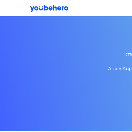
υπ
Από 5 Απρι