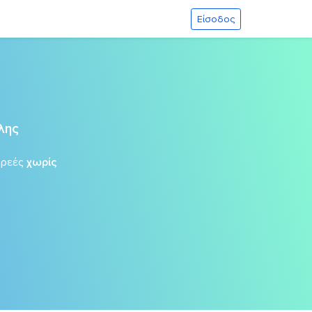
Είσοδος
λης
ωρεές
χωρίς