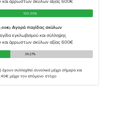
ν και άρρωστων σκύλων αξίας 600€
100.00%
100.00%
Αγορά παγίδας σκύλων
,00€):
αγίδα εγκλωβισμού και σύλληψης
ν και άρρωστων σκύλων αξίας 600€
34.27%
34.27%
)
έχουν συλλεχθεί συνολικά μέχρι σήμερα και
,40€ μέχρι τον επόμενο στόχο