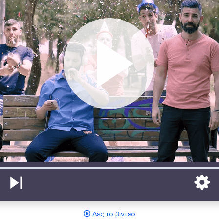
Δες το βίντεο