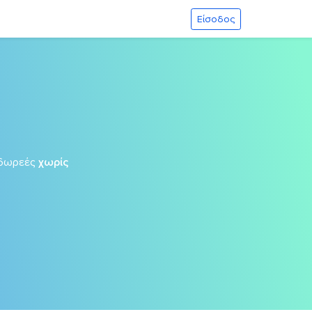
Είσοδος
δωρεές
χωρίς