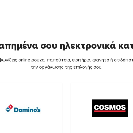
απημένα σου ηλεκτρονικά κ
ωνίζεις online ρούχα, παπούτσια, εισιτήρια, φαγητό ή οτιδήποτ
την οργάνωσης της επιλογής σου.