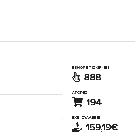
ESHOP ΕΠΙΣΚΈΨΕΙΣ
888
ΑΓΟΡΈΣ
194
ΈΧΕΙ ΣΥΛΛΈΞΕΙ
159,19€