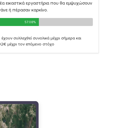
α εικαστικά εργαστήρια που θα εμψυχώσουν
άνε ή πέρασαν καρκίνο.
57.08%
57.08%
)
έχουν συλλεχθεί συνολικά μέχρι σήμερα και
92€ μέχρι τον επόμενο στόχο