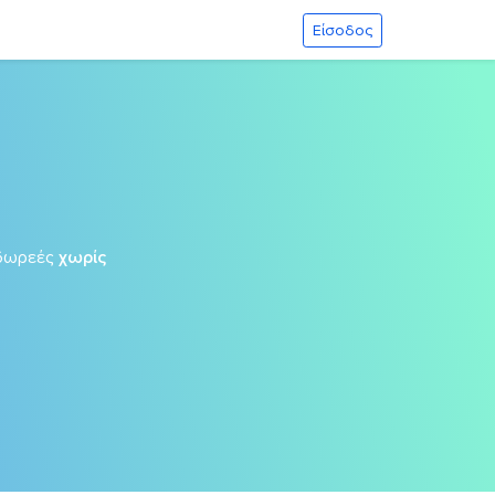
Είσοδος
δωρεές
χωρίς