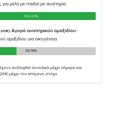
ς για μέλη με παιδιά με αναπηρία.
100.00%
100.00%
Αγορά αναπηρικού αμαξιδίου
,00€):
ύ αμαξιδίου για οικογένεια
38.78%
38.78%
έχουν συλλεχθεί συνολικά μέχρι σήμερα και
,26€ μέχρι τον επόμενο στόχο