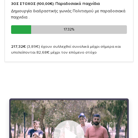
Παραδοσιακά παιχνίδια
3ΟΣ ΣΤΟΧΟΣ (100,00€):
Δημιουργία διαδραστικής γωνιάς Πολιτισμού με παραδοσιακά
παιχνιδια .
17.32%
17.32%
217,32€
(3,89€)
έχουν συλλεχθεί συνολικά μέχρι σήμερα και
υπολείπονται 82,68€ μέχρι τον επόμενο στόχο