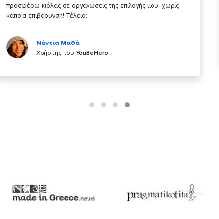
κάτι!
Κυριάκος Τσίγκρος
Χρήστης του
YouBeHero