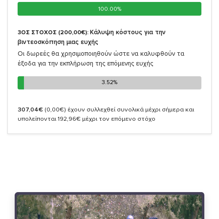
100.00%
100.00%
Κάλυψη κόστους για την
3ΟΣ ΣΤΟΧΟΣ (200,00€):
βιντεοσκόπηση μιας ευχής
Οι δωρεές θα χρησιμοποιηθούν ώστε να καλυφθούν τα
έξοδα για την εκπλήρωση της επόμενης ευχής
3.52%
3.52%
307,04€
(0,00€)
έχουν συλλεχθεί συνολικά μέχρι σήμερα και
υπολείπονται 192,96€ μέχρι τον επόμενο στόχο