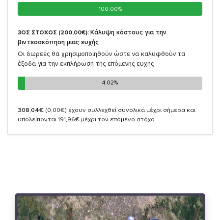
100.00%
100.00%
Κάλυψη κόστους για την
3ΟΣ ΣΤΟΧΟΣ (200,00€):
βιντεοσκόπηση μιας ευχής
Οι δωρεές θα χρησιμοποιηθούν ώστε να καλυφθούν τα
έξοδα για την εκπλήρωση της επόμενης ευχής
4.02%
4.02%
308,04€
(0,00€)
έχουν συλλεχθεί συνολικά μέχρι σήμερα και
υπολείπονται 191,96€ μέχρι τον επόμενο στόχο