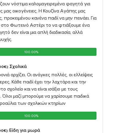
άζουν νόστιμα καλομαγειρεμένα φαγητά για
 μας οικογένειες. Η Κουζίνα Αγάπης μας
, προκειμένου κανένα παιδί να μην πεινάει. Για
 στο Φωτεινό Αστέρι το να φτιάξουμε ένα
ητό δεν είναι μια απλή διαδικασία, αλλά
ψυχής.
100.00%
100.00%
Σχολικά
00€):
ονιά αρχίζει. Οι ανάγκες πολλές, οι ελλείψεις
ρες. Κάθε παιδί έχει την λαχτάρα και την
το σχολείο και να είναι ισάξιο με τους
 Όλοι μαζί μπορούμε να χαρίσουμε παιδικά
ροαύλια των σχολικών κτηρίων
100.00%
100.00%
Είδη για μωρά
00€):