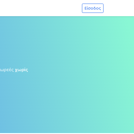
Είσοδος
δωρεές
χωρίς