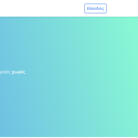
Είσοδος
ωρεές
χωρίς