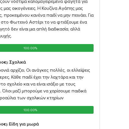
άζουν νόστιμα καλομαγειρεμένα φαγητά για
 μας οικογένειες. Η Κουζίνα Αγάπης μας
, προκειμένου κανένα παιδί να μην πεινάει. Για
 στο Φωτεινό Αστέρι το να φτιάξουμε ένα
ητό δεν είναι μια απλή διαδικασία, αλλά
ψυχής.
100.00%
100.00%
Σχολικά
00€):
ονιά αρχίζει. Οι ανάγκες πολλές, οι ελλείψεις
ρες. Κάθε παιδί έχει την λαχτάρα και την
το σχολείο και να είναι ισάξιο με τους
 Όλοι μαζί μπορούμε να χαρίσουμε παιδικά
ροαύλια των σχολικών κτηρίων
100.00%
100.00%
Είδη για μωρά
00€):