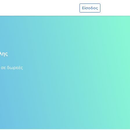
Είσοδος
λης
σε δωρεές