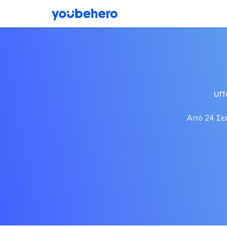
υπ
Από 24 Σεπ