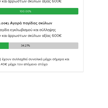
ν και άρρωστων σκύλων αξίας 600€
100.00%
100.00%
Αγορά παγίδας σκύλων
,00€):
αγίδα εγκλωβισμού και σύλληψης
ν και άρρωστων σκύλων αξίας 600€
34.27%
34.27%
)
έχουν συλλεχθεί συνολικά μέχρι σήμερα και
,40€ μέχρι τον επόμενο στόχο