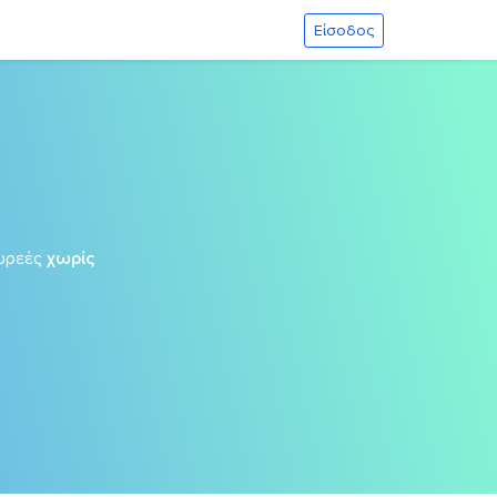
Είσοδος
ωρεές
χωρίς