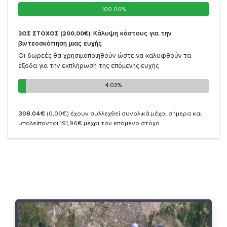
100.00%
100.00%
Κάλυψη κόστους για την
3ΟΣ ΣΤΟΧΟΣ (200,00€):
βιντεοσκόπηση μιας ευχής
Οι δωρεές θα χρησιμοποιηθούν ώστε να καλυφθούν τα
έξοδα για την εκπλήρωση της επόμενης ευχής
4.02%
4.02%
308,04€
(0,00€)
έχουν συλλεχθεί συνολικά μέχρι σήμερα και
υπολείπονται 191,96€ μέχρι τον επόμενο στόχο