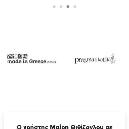
Ο χρήστης Μαίρη Θιθίζογλου σε